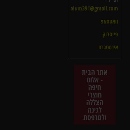
alum391@gmail.com
וואטסאפ
פייסבוק
אינסטגרם
אתר הבית
- אלום
חיפה
מוצרי
הצללה
לגינה
ולמרפסת