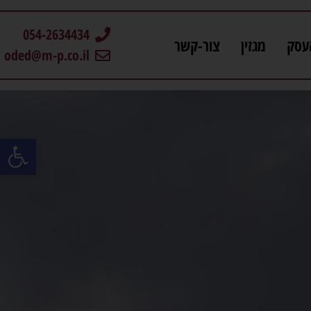
054-2634434
עסק
מגזין
צור-קשר
oded@m-p.co.il
פתח סרגל