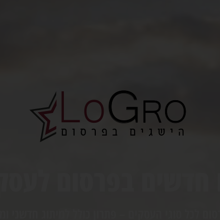
 חדשים בפרסום לעסק
סום לכל סוגי העסקים – פתרון כולל למיתוג חדשני ו