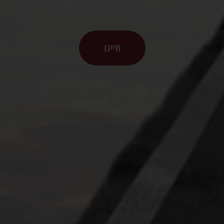
חייגו