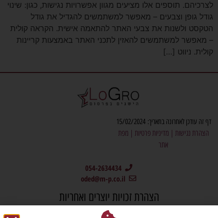
לצרכיהם. תוספים אלו מציעים מגוון אפשרויות נגישות, כגון: שינוי
גודל גופן וצבעים – מאפשר למשתמשים להגדיל את גודל
הטקסט ולשנות את צבעי האתר להתאמה אישית. הקראה קולית
– מאפשר למשתמשים להאזין לתכני האתר באמצעות קריינות
קולית. ניווט […]
דף זה עודכן לאחרונה בתאריך: 15/02/2024
הצהרת נגישות
|
מדיניות פרטיות
|
מפת
אתר
054-2634434
oded@m-p.co.il
הצהרת זכויות יוצרים ואחריות
האתר, לרבות כלל התכנים והמדיה המופיעים בו, לרבות תמונות, פועל על פי דין ומכבד את זכויות הקניין